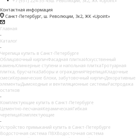
+7 (931) 224-55-45
ш. Революции, 3к2, ЖК «Upoint»
Контактная информация
Санкт-Петербург, ш. Революции, 3к2, ЖК «Upoint»
Главная
-
Каталог
-
Черепица купить в Санкт-Петербурге
Облицовочный кирпич
Фасадная плитка
Искусственный
камень
Клинкерные ступени и напольная плитка
Тротуарная
плитка, брусчатка
Заборы и ограждения
Черепица
Кладочные
смеси
Керамические блоки, забутовочный кирпич
Декоративные
элементы
Дымоходные и вентиляционные системы
Распродажа
остатков
-
Комплектующие купить в Санкт-Петербурге
Цементно-песчаная
Керамическая
Гибкая
черепица
Комплектующие
-
Устройство примыканий купить в Санкт-Петербурге
Водосточная система ПВХ
Водосточная система