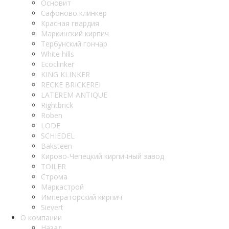
Основит
Сафоново клинкер
Красная гвардия
Маркинский кирпич
Тербунский гончар
White hills
Ecoclinker
KING KLINKER
RECKE BRICKEREI
LATEREM ANTIQUE
Rightbrick
Roben
LODE
SCHIEDEL
Baksteen
Кирово-Чепецкий кирпичный завод
TOILER
Строма
Маркастрой
Императорский кирпич
Sievert
О компании
Назад