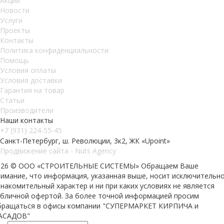
Акции
Новости
Услуги
Проекты
Контакты
Политика конфиденциальности
Помощь
Условия оплаты
Условия доставки
Гарантия на товар
Статьи
Производители
Наши контакты
+7 (931) 224-55-45
Санкт-Петербург, ш. Революции, 3к2, ЖК «Upoint»
Продвижение сайта - Nuts Agency
026 © ООО «СТРОИТЕЛЬНЫЕ СИСТЕМЫ»
Обращаем Ваше
нимание, что информация, указанная выше, носит исключительн
накомительный характер и ни при каких условиях не является
убличной офертой. За более точной информацией просим
бращаться в офисы компании "СУПЕРМАРКЕТ КИРПИЧА и
АСАДОВ"