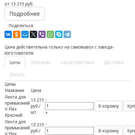
от
13 215 руб.
Подробнее
Поделиться
Цена действительна только на самовывоз с завода-
изготовителя.
Цены
Описание
Характеристики
Доставка
Оплата
Цены
Название
Цена
Лента для
-
13 215
примыканий
руб.
/
В корзину
Куп
V-Flex
шт
+
Красный
Лента для
-
13 215
примыканий
руб.
/
В корзину
Куп
V-Flex