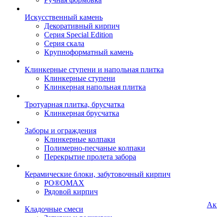
Искусственный камень
Декоративный кирпич
Серия Special Edition
Серия скала
Крупноформатный камень
Клинкерные ступени и напольная плитка
Клинкерные ступени
Клинкерная напольная плитка
Тротуарная плитка, брусчатка
Клинкерная брусчатка
Заборы и ограждения
Клинкерные колпаки
Полимерно-песчаные колпаки
Перекрытие пролета забора
Керамические блоки, забутовочный кирпич
PO®OMAX
Рядовой кирпич
Ак
Кладочные смеси