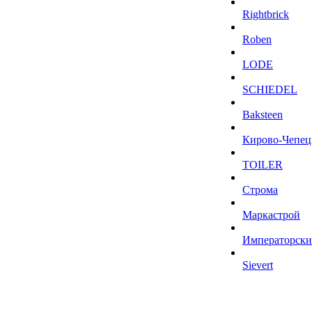
Rightbrick
Roben
LODE
SCHIEDEL
Baksteen
Кирово-Чепец
TOILER
Строма
Маркастрой
Императорски
Sievert