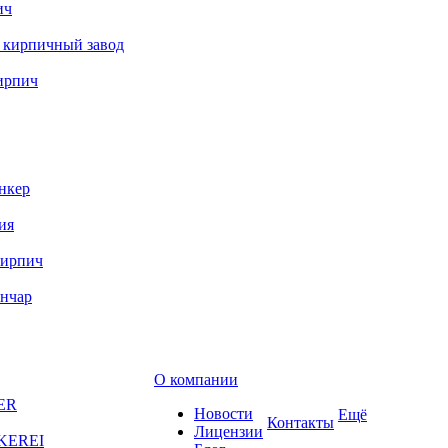
ич
 кирпичный завод
ирпич
нкер
ия
кирпич
ончар
О компании
ER
Новости
Ещё
Контакты
Лицензии
KEREI