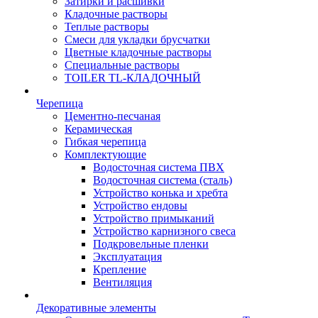
Затирки и расшивки
Кладочные растворы
Теплые растворы
Смеси для укладки брусчатки
Цветные кладочные растворы
Специальные растворы
TOILER TL-КЛАДОЧНЫЙ
Черепица
Цементно-песчаная
Керамическая
Гибкая черепица
Комплектующие
Водосточная система ПВХ
Водосточная система (сталь)
Устройство конька и хребта
Устройство ендовы
Устройство примыканий
Устройство карнизного свеса
Подкровельные пленки
Эксплуатация
Крепление
Вентиляция
Декоративные элементы