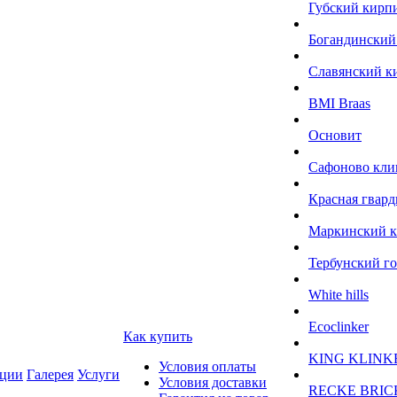
Губский кирп
Богандинский
Славянский к
BMI Braas
Основит
Сафоново кли
Красная гвард
Маркинский 
Тербунский г
White hills
Ecoclinker
Как купить
KING KLINK
Условия оплаты
ции
Галерея
Услуги
Условия доставки
RECKE BRIC