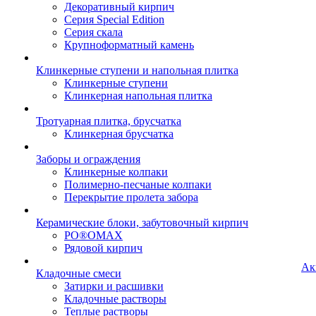
Декоративный кирпич
Серия Special Edition
Серия скала
Крупноформатный камень
Клинкерные ступени и напольная плитка
Клинкерные ступени
Клинкерная напольная плитка
Тротуарная плитка, брусчатка
Клинкерная брусчатка
Заборы и ограждения
Клинкерные колпаки
Полимерно-песчаные колпаки
Перекрытие пролета забора
Керамические блоки, забутовочный кирпич
PO®OMAX
Рядовой кирпич
Ак
Кладочные смеси
Затирки и расшивки
Кладочные растворы
Теплые растворы