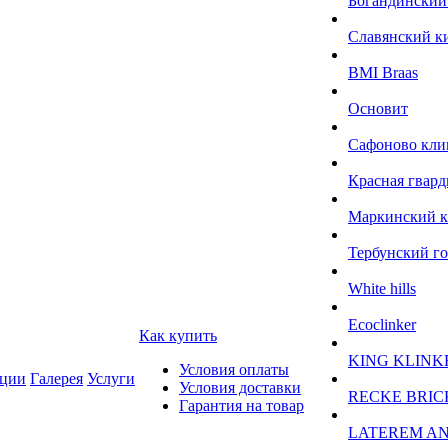
Богандинский
Славянский к
BMI Braas
Основит
Сафоново кли
Красная гвард
Маркинский 
Тербунский г
White hills
Ecoclinker
Как купить
KING KLINK
Условия оплаты
ции
Галерея
Услуги
Условия доставки
RECKE BRIC
Гарантия на товар
LATEREM A