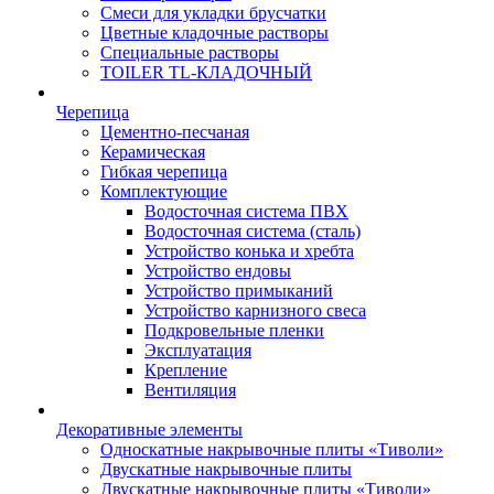
Смеси для укладки брусчатки
Цветные кладочные растворы
Специальные растворы
TOILER TL-КЛАДОЧНЫЙ
Черепица
Цементно-песчаная
Керамическая
Гибкая черепица
Комплектующие
Водосточная система ПВХ
Водосточная система (сталь)
Устройство конька и хребта
Устройство ендовы
Устройство примыканий
Устройство карнизного свеса
Подкровельные пленки
Эксплуатация
Крепление
Вентиляция
Декоративные элементы
Односкатные накрывочные плиты «Тиволи»
Двускатные накрывочные плиты
Двускатные накрывочные плиты «Тиволи»