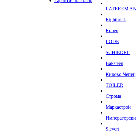
Гарантия на товар
LATEREM A
Rightbrick
Roben
LODE
SCHIEDEL
Baksteen
Кирово-Чепец
TOILER
Строма
Маркастрой
Императорски
Sievert