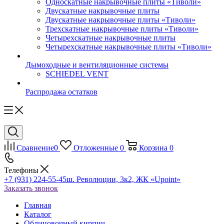
Односкатные накрывочные плиты «Тиволи»
Двускатные накрывочные плиты
Двускатные накрывочные плиты «Тиволи»
Трехскатные накрывочные плиты «Тиволи»
Четырехскатные накрывочные плиты
Четырехскатные накрывочные плиты «Тиволи»
Дымоходные и вентиляционные системы
SCHIEDEL VENT
Распродажа остатков
Сравнение
0
Отложенные
0
Корзина
0
Телефоны
+7 (931) 224-55-45
ш. Революции, 3к2, ЖК «Upoint»
Заказать звонок
Главная
Каталог
Облицовочный кирпич