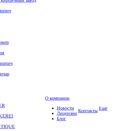
 кирпичный завод
ирпич
нкер
ия
кирпич
ончар
О компании
ER
Новости
Ещё
Контакты
Лицензии
KEREI
Блог
NTIQUE