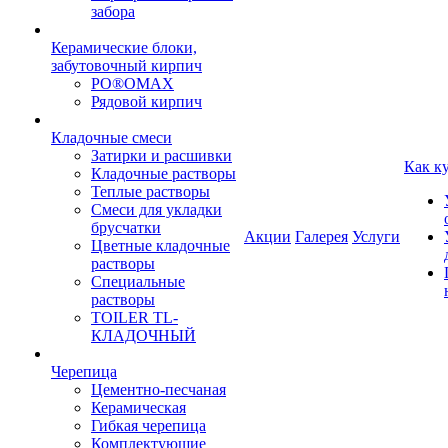
забора
Керамические блоки,
забутовочный кирпич
PO®OMAX
Рядовой кирпич
Кладочные смеси
Затирки и расшивки
Как к
Кладочные растворы
Теплые растворы
Смеси для укладки
брусчатки
Акции
Галерея
Услуги
Цветные кладочные
растворы
Специальные
растворы
TOILER TL-
КЛАДОЧНЫЙ
Черепица
Цементно-песчаная
Керамическая
Гибкая черепица
Комплектующие