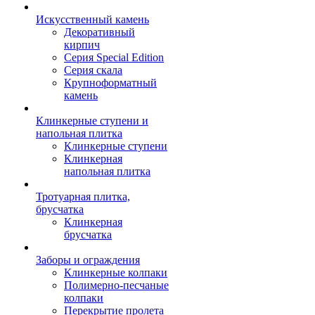
Искусственный камень
Декоративный
кирпич
Серия Special Edition
Серия скала
Крупноформатный
камень
Клинкерные ступени и
напольная плитка
Клинкерные ступени
Клинкерная
напольная плитка
Тротуарная плитка,
брусчатка
Клинкерная
брусчатка
Заборы и ограждения
Клинкерные колпаки
Полимерно-песчаные
колпаки
Перекрытие пролета