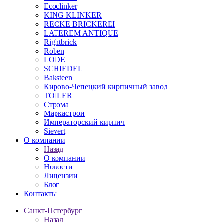
Ecoclinker
KING KLINKER
RECKE BRICKEREI
LATEREM ANTIQUE
Rightbrick
Roben
LODE
SCHIEDEL
Baksteen
Кирово-Чепецкий кирпичный завод
TOILER
Строма
Маркастрой
Императорский кирпич
Sievert
О компании
Назад
О компании
Новости
Лицензии
Блог
Контакты
Санкт-Петербург
Назад