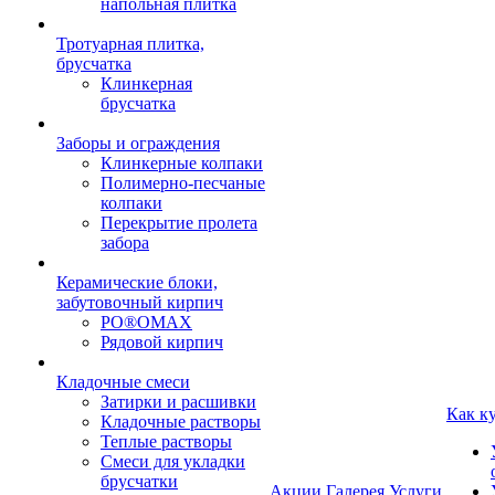
напольная плитка
Тротуарная плитка,
брусчатка
Клинкерная
брусчатка
Заборы и ограждения
Клинкерные колпаки
Полимерно-песчаные
колпаки
Перекрытие пролета
забора
Керамические блоки,
забутовочный кирпич
PO®OMAX
Рядовой кирпич
Кладочные смеси
Затирки и расшивки
Как к
Кладочные растворы
Теплые растворы
Смеси для укладки
брусчатки
Акции
Галерея
Услуги