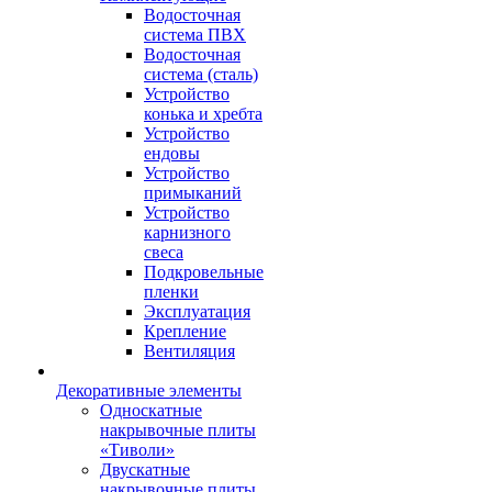
Водосточная
система ПВХ
Водосточная
система (сталь)
Устройство
конька и хребта
Устройство
ендовы
Устройство
примыканий
Устройство
карнизного
свеса
Подкровельные
пленки
Эксплуатация
Крепление
Вентиляция
Декоративные элементы
Односкатные
накрывочные плиты
«Тиволи»
Двускатные
накрывочные плиты