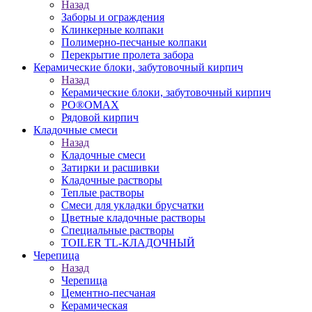
Назад
Заборы и ограждения
Клинкерные колпаки
Полимерно-песчаные колпаки
Перекрытие пролета забора
Керамические блоки, забутовочный кирпич
Назад
Керамические блоки, забутовочный кирпич
PO®OMAX
Рядовой кирпич
Кладочные смеси
Назад
Кладочные смеси
Затирки и расшивки
Кладочные растворы
Теплые растворы
Смеси для укладки брусчатки
Цветные кладочные растворы
Специальные растворы
TOILER TL-КЛАДОЧНЫЙ
Черепица
Назад
Черепица
Цементно-песчаная
Керамическая