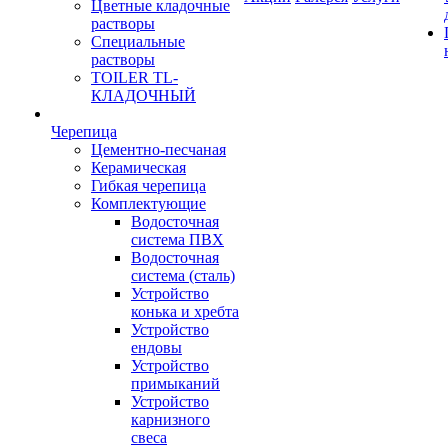
Цветные кладочные
растворы
Специальные
растворы
TOILER TL-
КЛАДОЧНЫЙ
Черепица
Цементно-песчаная
Керамическая
Гибкая черепица
Комплектующие
Водосточная
система ПВХ
Водосточная
система (сталь)
Устройство
конька и хребта
Устройство
ендовы
Устройство
примыканий
Устройство
карнизного
свеса