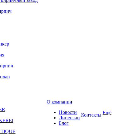
 кирпичный завод
ирпич
нкер
ия
кирпич
ончар
О компании
ER
Новости
Ещё
Контакты
Лицензии
KEREI
Блог
NTIQUE