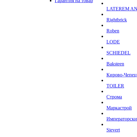
Гарантия на товар
LATEREM A
Rightbrick
Roben
LODE
SCHIEDEL
Baksteen
Кирово-Чепец
TOILER
Строма
Маркастрой
Императорски
Sievert