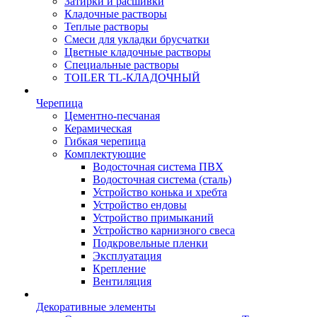
Затирки и расшивки
Кладочные растворы
Теплые растворы
Смеси для укладки брусчатки
Цветные кладочные растворы
Специальные растворы
TOILER TL-КЛАДОЧНЫЙ
Черепица
Цементно-песчаная
Керамическая
Гибкая черепица
Комплектующие
Водосточная система ПВХ
Водосточная система (сталь)
Устройство конька и хребта
Устройство ендовы
Устройство примыканий
Устройство карнизного свеса
Подкровельные пленки
Эксплуатация
Крепление
Вентиляция
Декоративные элементы