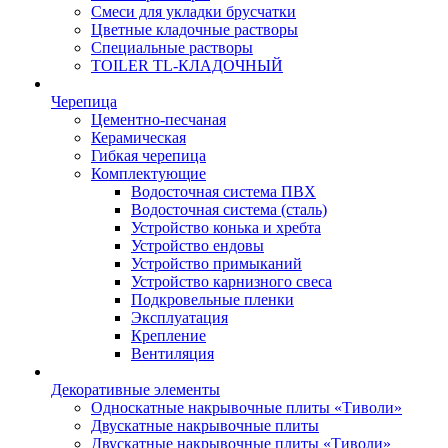
Смеси для укладки брусчатки
Цветные кладочные растворы
Специальные растворы
TOILER TL-КЛАДОЧНЫЙ
Черепица
Цементно-песчаная
Керамическая
Гибкая черепица
Комплектующие
Водосточная система ПВХ
Водосточная система (сталь)
Устройство конька и хребта
Устройство ендовы
Устройство примыканий
Устройство карнизного свеса
Подкровельные пленки
Эксплуатация
Крепление
Вентиляция
Декоративные элементы
Односкатные накрывочные плиты «Тиволи»
Двускатные накрывочные плиты
Двускатные накрывочные плиты «Тиволи»