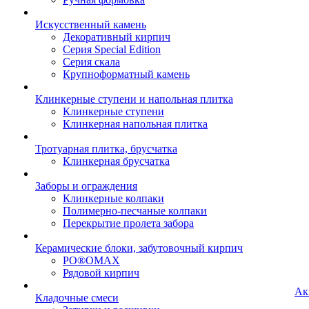
Искусственный камень
Декоративный кирпич
Серия Special Edition
Серия скала
Крупноформатный камень
Клинкерные ступени и напольная плитка
Клинкерные ступени
Клинкерная напольная плитка
Тротуарная плитка, брусчатка
Клинкерная брусчатка
Заборы и ограждения
Клинкерные колпаки
Полимерно-песчаные колпаки
Перекрытие пролета забора
Керамические блоки, забутовочный кирпич
PO®OMAX
Рядовой кирпич
Ак
Кладочные смеси