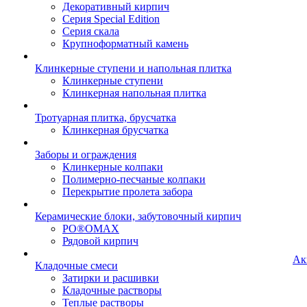
Декоративный кирпич
Серия Special Edition
Серия скала
Крупноформатный камень
Клинкерные ступени и напольная плитка
Клинкерные ступени
Клинкерная напольная плитка
Тротуарная плитка, брусчатка
Клинкерная брусчатка
Заборы и ограждения
Клинкерные колпаки
Полимерно-песчаные колпаки
Перекрытие пролета забора
Керамические блоки, забутовочный кирпич
PO®OMAX
Рядовой кирпич
Ак
Кладочные смеси
Затирки и расшивки
Кладочные растворы
Теплые растворы