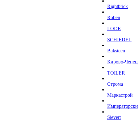
Rightbrick
Roben
LODE
SCHIEDEL
Baksteen
Кирово-Чепец
TOILER
Строма
Маркастрой
Императорски
Sievert