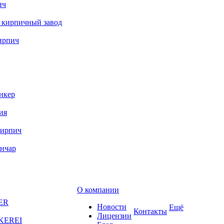
ич
 кирпичный завод
ирпич
нкер
ия
кирпич
ончар
О компании
ER
Новости
Ещё
Контакты
Лицензии
KEREI