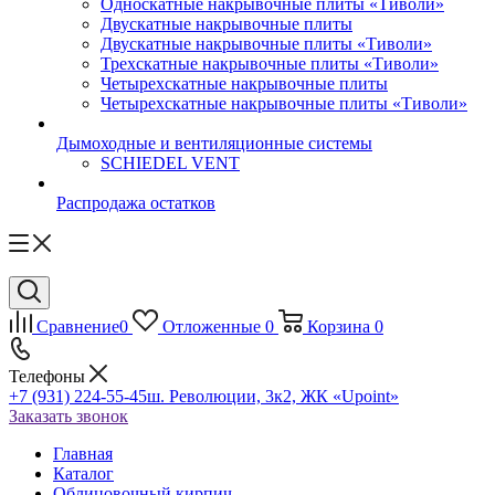
Односкатные накрывочные плиты «Тиволи»
Двускатные накрывочные плиты
Двускатные накрывочные плиты «Тиволи»
Трехскатные накрывочные плиты «Тиволи»
Четырехскатные накрывочные плиты
Четырехскатные накрывочные плиты «Тиволи»
Дымоходные и вентиляционные системы
SCHIEDEL VENT
Распродажа остатков
Сравнение
0
Отложенные
0
Корзина
0
Телефоны
+7 (931) 224-55-45
ш. Революции, 3к2, ЖК «Upoint»
Заказать звонок
Главная
Каталог
Облицовочный кирпич