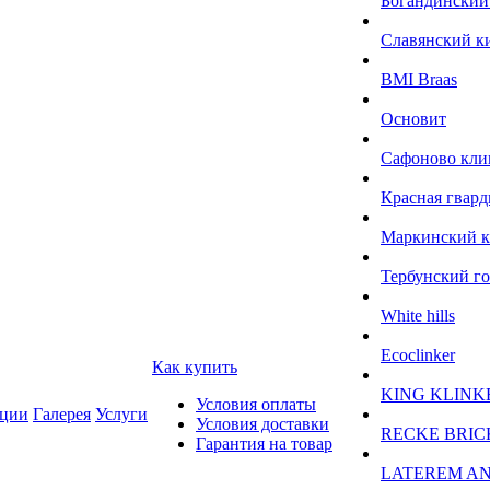
Богандинский
Славянский к
BMI Braas
Основит
Сафоново кли
Красная гвард
Маркинский 
Тербунский г
White hills
Ecoclinker
Как купить
KING KLINK
Условия оплаты
ции
Галерея
Услуги
Условия доставки
RECKE BRIC
Гарантия на товар
LATEREM A