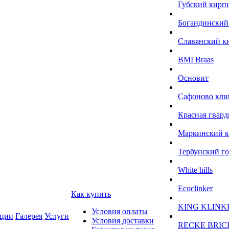
Губский кирп
Богандинский
Славянский к
BMI Braas
Основит
Сафоново кли
Красная гвард
Маркинский 
Тербунский г
White hills
Ecoclinker
Как купить
KING KLINK
Условия оплаты
ции
Галерея
Услуги
Условия доставки
RECKE BRIC